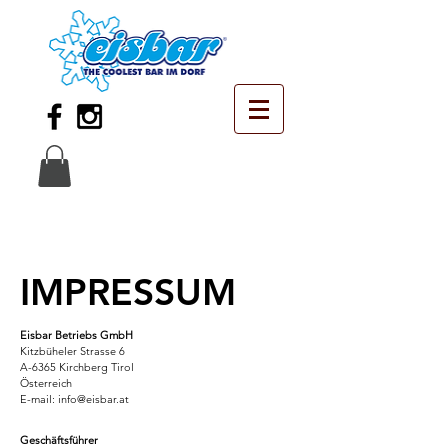
IMPRESSUM
Eisbar Betriebs GmbH
Kitzbüheler Strasse 6
A-6365 Kirchberg Tirol
Österreich
E-mail: info@eisbar.at
Geschäftsführer