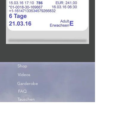
Shop
Videos
Garderobe
FAQ
Tauschen
Geburtstag
DON'T FORGET MR.SNACK!
Mr. Snack