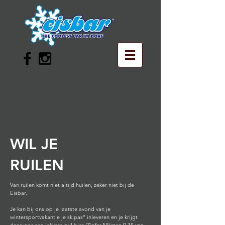
WIL JE
RUILEN
Van ruilen komt niet altijd huilen, zeker niet bij de
Eisbar.
Je kan bij ons op je laatste avond van je
wintersportvakantie je skipas* inleveren en je krijgt
daarvoor een lekkere pul bier (Zipfer Märzen 0.3l) van