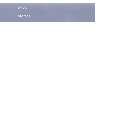
Shop
Videos
Garderobe
FAQ
Tauschen
Geburtstag
DON'T FORGET MR.SNACK!
Mr. Snack
NEWSLETTER